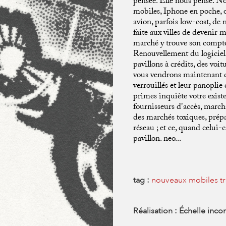
pensée. Elle nous pense. N
mobiles, Iphone en poche, o
avion, parfois low-cost, de 
faite aux villes de devenir 
marché y trouve son compt
Renouvellement du logiciel
pavillons à crédits, des voi
vous vendrons maintenant d
verrouillés et leur panopli
primes inquiète votre exist
fournisseurs d'accès, march
des marchés toxiques, prépar
réseau ; et ce, quand celui-c
pavillon. neo...
tag :
nouveaux mobiles
t
Réalisation : Échelle inc