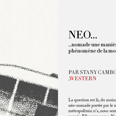
NEO...
...nomade une maniè
phénomène de la mob
PAR STANY CAMBO
,
WESTERN
La question est là, du moin
néo-nomade portée par le m
métropolitain n'a, nous semb