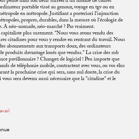
ous pense dans son désir surréel d'un monde de cadres
rdinateur portable vissé au genoux, voyage en tgv ou en
métropole en métropole. Justifiant a posteriori l'injonction
métropoles, propres, durables, dans la mesure où l'écologie de
e. A néo-nomade, néo-marché ? Pas vraiment.
 capitaliste plus surement. "Nous vous avons vendu des
tures citadines pour vous y rendre en rentrant du travail. Nous
es abonnements aux transports doux, des ordinateurs
e de produits davantage loués que vendus." La crise des sub
ence pavillonnaire ? Changez de logiciel ! Peu importe que
ands de téléphonie mobile, contractent avec vous, ou vos élus
ant la prochaine crise qui sera, sans nul doute, la crise du
i vous sera devenu aussi nécessaire que la "citadine" et le
ravail
onnue